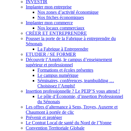
INVESTIR
Implanter mon entreprise
Nos zones d’activité économique
Nos friches économiques
Implanter mon commerce
Nos locaux commerciaux
CRÉER ET ENTREPRENDRE
Pousser la porte de la Fabrique à entreprendre du
Sénonais
La Fabrique à Entreprendre
ETUDIER / SE FORMER
Découvrir l’Amphi, le campus d’enseignement
supérieur et professionnel
Formations et écoles présentes
Le campus numérique
Séminaires, conférences, teambuilding …
Choisissez l’Amphi!
Insertion professionnelle ? Le PEIP’S vous attend !
Le pôle d’Économie, d’insertion Professionnel
du Sénonais
Les offres d’alternance à Sens, Troyes, Auxerre et
Chaumont à portée de clic
Prévenir et protéger
Le Contrat Local de santé du Nord de l’Yonne
Convention Territoriale Globale