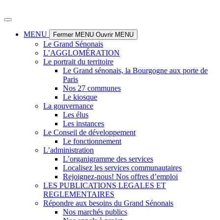
Panneau de gestion des cookies
Aller
au
contenu
MENU
Fermer MENU
Ouvrir MENU
Le Grand Sénonais
L’AGGLOMÉRATION
Le portrait du territoire
Le Grand sénonais, la Bourgogne aux porte de
Paris
Nos 27 communes
Le kiosque
La gouvernance
Les élus
Les instances
Le Conseil de développement
Le fonctionnement
L’administration
L’organigramme des services
Localisez les services communautaires
Rejoignez-nous! Nos offres d’emploi
LES PUBLICATIONS LEGALES ET
REGLEMENTAIRES
Répondre aux besoins du Grand Sénonais
Nos marchés publics