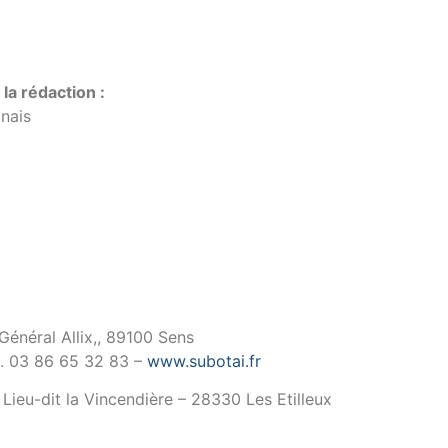
la rédaction :
nais
énéral Allix,, 89100 Sens
él. 03 86 65 32 83 –
www.subotai.fr
eu-dit la Vincendière – 28330 Les Etilleux