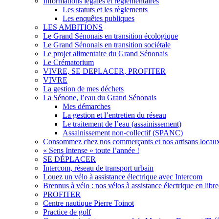
Informations légales et règlementaires
Les statuts et les règlements
Les enquêtes publiques
LES AMBITIONS
Le Grand Sénonais en transition écologique
Le Grand Sénonais en transition sociétale
Le projet alimentaire du Grand Sénonais
Le Crématorium
VIVRE, SE DEPLACER, PROFITER
VIVRE
La gestion de mes déchets
La Sénone, l’eau du Grand Sénonais
Mes démarches
La gestion et l’entretien du réseau
Le traitement de l’eau (assainissement)
Assainissement non-collectif (SPANC)
Consommez chez nos commerçants et nos artisans locau
« Sens Intense » toute l’année !
SE DÉPLACER
Intercom, réseau de transport urbain
Louez un vélo à assistance électrique avec Intercom
Brennus à vélo : nos vélos à assistance électrique en libre
PROFITER
Centre nautique Pierre Toinot
Practice de golf