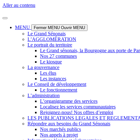
Panneau de gestion des cookies
Aller au contenu
MENU
Fermer MENU
Ouvrir MENU
Le Grand Sénonais
L’AGGLOMÉRATION
Le portrait du territoire
Le Grand sénonais, la Bourgogne aux porte de Par
Nos 27 communes
Le kiosque
La gouvernance
Les élus
Les instances
Le Conseil de développement
Le fonctionnement
L’administration
L’organigramme des services
Localisez les services communautaires
Rejoignez-nous! Nos offres d’emploi
LES PUBLICATIONS LEGALES ET REGLEMENT
Répondre aux besoins du Grand Sénonais
Nos marchés publics
Nos appels à projet