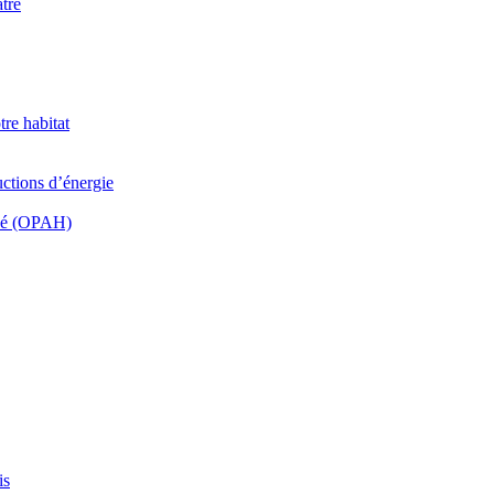
tre
tre habitat
uctions d’énergie
ivé (OPAH)
is