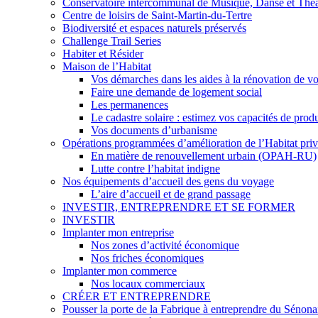
Conservatoire intercommunal de Musique, Danse et Théâ
Centre de loisirs de Saint-Martin-du-Tertre
Biodiversité et espaces naturels préservés
Challenge Trail Series
Habiter et Résider
Maison de l’Habitat
Vos démarches dans les aides à la rénovation de vo
Faire une demande de logement social
Les permanences
Le cadastre solaire : estimez vos capacités de prod
Vos documents d’urbanisme
Opérations programmées d’amélioration de l’Habitat pr
En matière de renouvellement urbain (OPAH-RU)
Lutte contre l’habitat indigne
Nos équipements d’accueil des gens du voyage
L’aire d’accueil et de grand passage
INVESTIR, ENTREPRENDRE ET SE FORMER
INVESTIR
Implanter mon entreprise
Nos zones d’activité économique
Nos friches économiques
Implanter mon commerce
Nos locaux commerciaux
CRÉER ET ENTREPRENDRE
Pousser la porte de la Fabrique à entreprendre du Sénona