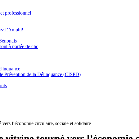
et professionnel
sez l’Amphi!
 Sénonais
ont à portée de clic
élinquance
 de Prévention de la Délinquance (CISPD)
ants
vers l’économie circulaire, sociale et solidaire
vitrine tourné vers l’économie cir