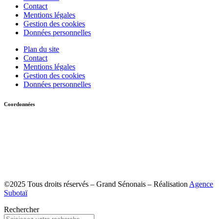
Contact
Mentions légales
Gestion des cookies
Données personnelles
Plan du site
Contact
Mentions légales
Gestion des cookies
Données personnelles
Coordonnées
Communauté d’ Agglomération du Grand Sénonais
21 boulevard du 14 Juillet
CS 80552
89105 Sens Cedex
Tél : 03 86 65 89 00
©2025 Tous droits réservés – Grand Sénonais – Réalisation
Agence
Subotaï
Rechercher