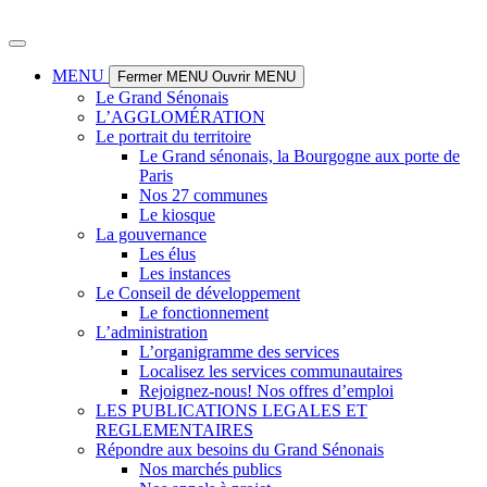
Panneau de gestion des cookies
Aller
au
contenu
MENU
Fermer MENU
Ouvrir MENU
Le Grand Sénonais
L’AGGLOMÉRATION
Le portrait du territoire
Le Grand sénonais, la Bourgogne aux porte de
Paris
Nos 27 communes
Le kiosque
La gouvernance
Les élus
Les instances
Le Conseil de développement
Le fonctionnement
L’administration
L’organigramme des services
Localisez les services communautaires
Rejoignez-nous! Nos offres d’emploi
LES PUBLICATIONS LEGALES ET
REGLEMENTAIRES
Répondre aux besoins du Grand Sénonais
Nos marchés publics