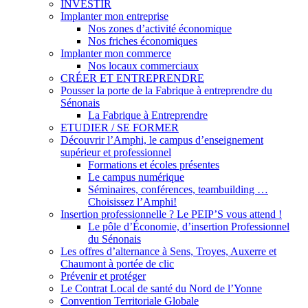
INVESTIR
Implanter mon entreprise
Nos zones d’activité économique
Nos friches économiques
Implanter mon commerce
Nos locaux commerciaux
CRÉER ET ENTREPRENDRE
Pousser la porte de la Fabrique à entreprendre du
Sénonais
La Fabrique à Entreprendre
ETUDIER / SE FORMER
Découvrir l’Amphi, le campus d’enseignement
supérieur et professionnel
Formations et écoles présentes
Le campus numérique
Séminaires, conférences, teambuilding …
Choisissez l’Amphi!
Insertion professionnelle ? Le PEIP’S vous attend !
Le pôle d’Économie, d’insertion Professionnel
du Sénonais
Les offres d’alternance à Sens, Troyes, Auxerre et
Chaumont à portée de clic
Prévenir et protéger
Le Contrat Local de santé du Nord de l’Yonne
Convention Territoriale Globale