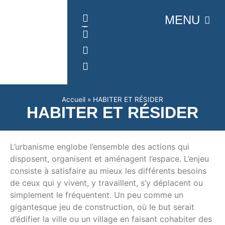
Panneau de gestion des cookies
MENU
Accueil
»
HABITER ET RÉSIDER
HABITER ET RÉSIDER
L’urbanisme englobe l’ensemble des actions qui
disposent, organisent et aménagent l’espace. L’enjeu
consiste à satisfaire au mieux les différents besoins
de ceux qui y vivent, y travaillent, s’y déplacent ou
simplement le fréquentent. Un peu comme un
gigantesque jeu de construction, où le but serait
d’édifier la ville ou un village en faisant cohabiter des